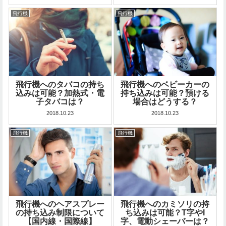
飛行機
飛行機
飛行機へのタバコの持ち
飛行機へのベビーカーの
込みは可能？加熱式・電
持ち込みは可能？預ける
子タバコは？
場合はどうする？
2018.10.23
2018.10.23
飛行機
飛行機
飛行機へのヘアスプレー
飛行機へのカミソリの持
の持ち込み制限について
ち込みは可能？T字やI
【国内線・国際線】
字、電動シェーバーは？