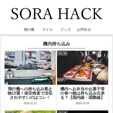
飛行機
マイル
グッズ
お問合せ
機内持ち込み
飛行機
飛行機
飛行機への持ち込み禁止
機内へお弁当やお菓子等
物10選！保安検査で没収
の食べ物は持ち込み出来
されやすいのはコレ！
る？【国内線・国際線】
2018.11.11
2018.10.25