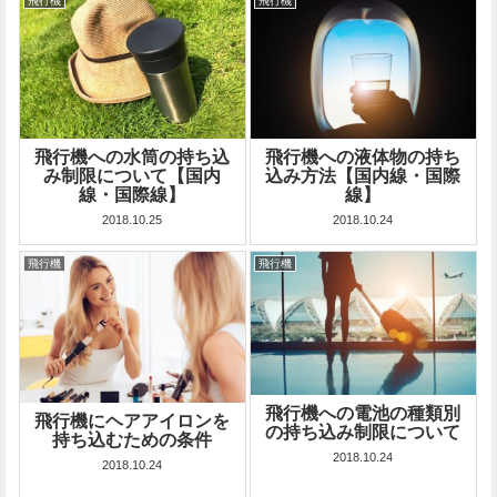
飛行機
飛行機
飛行機への水筒の持ち込
飛行機への液体物の持ち
み制限について【国内
込み方法【国内線・国際
線・国際線】
線】
2018.10.25
2018.10.24
飛行機
飛行機
飛行機への電池の種類別
飛行機にヘアアイロンを
の持ち込み制限について
持ち込むための条件
2018.10.24
2018.10.24