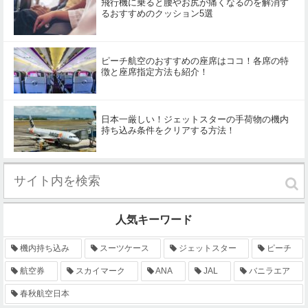
飛行機に乗ると腰やお尻が痛くなるのを解消す
るおすすめのクッション5選
ピーチ航空のおすすめの座席はココ！各席の特
徴と座席指定方法も紹介！
日本一厳しい！ジェットスターの手荷物の機内
持ち込み条件をクリアする方法！
人気キーワード
機内持ち込み
スーツケース
ジェットスター
ピーチ
航空券
スカイマーク
ANA
JAL
バニラエア
春秋航空日本