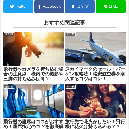
Twitter
Facebook
はてブ
LINE
おすすめ関連記事
飛行機
飛行機
飛行機へカメラを持ち込む場
スカイマークのセール・バー
合の注意点！機内での撮影や
ゲン攻略法！格安航空券を購
三脚の持ち込みは可？
入するコツはコレ！
飛行機
飛行機
飛行機の座席はココがおすす
旅行先で花火がしたい！飛行
め！座席指定のコツを徹底解
機に花火は持ち込める？？