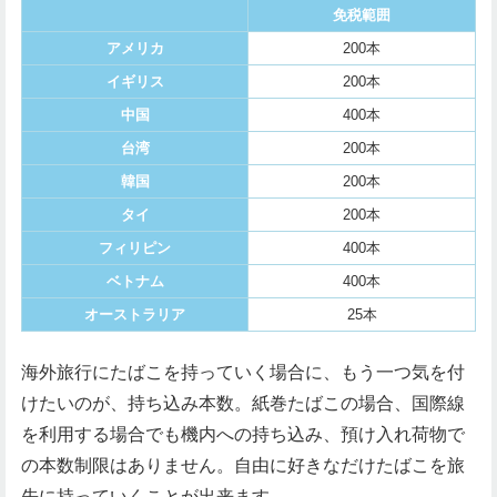
免税範囲
アメリカ
200本
イギリス
200本
中国
400本
台湾
200本
韓国
200本
タイ
200本
フィリピン
400本
ベトナム
400本
オーストラリア
25本
海外旅行にたばこを持っていく場合に、もう一つ気を付
けたいのが、持ち込み本数。紙巻たばこの場合、国際線
を利用する場合でも機内への持ち込み、預け入れ荷物で
の本数制限はありません。自由に好きなだけたばこを旅
先に持っていくことが出来ます。