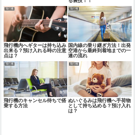
る裏技！！
飛行機
飛行機
飛行機内へギターは持ち込み
国内線の乗り継ぎ方法！出発
出来る？預け入れる時の注意
空港から最終到着地までの一
点は？
連の流れ
飛行機
飛行機
飛行機のキャンセル待ちで搭
ぬいぐるみは飛行機へ手荷物
乗する方法
として持ち込める？預け入れ
は？