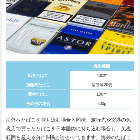
免税範囲
紙巻たばこ
400本
加熱式たばこ
個装等20個
葉巻たばこ
100本
その他の場合
500g
海外へたばこを持ち込む場合と同様、旅行先や空港の免
税店で買ったたばこを日本国内に持ち込む場合も、免税
範囲を超える分に関税がかかってきます。海外のたばこ