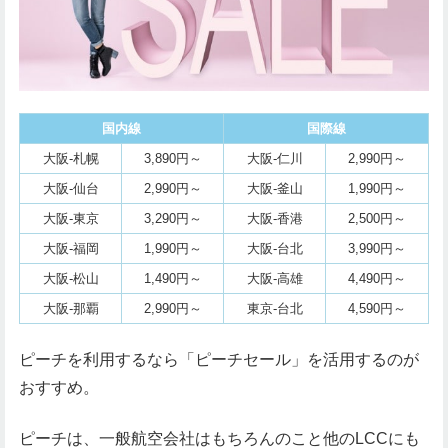
国内線
国際線
大阪-札幌
3,890円～
大阪-仁川
2,990円～
大阪-仙台
2,990円～
大阪-釜山
1,990円～
大阪-東京
3,290円～
大阪-香港
2,500円～
大阪-福岡
1,990円～
大阪-台北
3,990円～
大阪-松山
1,490円～
大阪-高雄
4,490円～
大阪-那覇
2,990円～
東京-台北
4,590円～
ピーチを利用するなら「ピーチセール」を活用するのが
おすすめ。
ピーチは、一般航空会社はもちろんのこと他のLCCにも