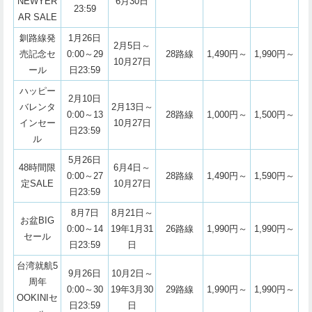
NEWYER
6月30日
23:59
AR SALE
釧路線発
1月26日
2月5日～
売記念セ
0:00～29
28路線
1,490円～
1,990円～
10月27日
ール
日23:59
ハッピー
2月10日
バレンタ
2月13日～
0:00～13
28路線
1,000円～
1,500円～
インセー
10月27日
日23:59
ル
5月26日
48時間限
6月4日～
0:00～27
28路線
1,490円～
1,590円～
定SALE
10月27日
日23:59
8月7日
8月21日～
お盆BIG
0:00～14
19年1月31
26路線
1,990円～
1,990円～
セール
日23:59
日
台湾就航5
9月26日
10月2日～
周年
0:00～30
19年3月30
29路線
1,990円～
1,990円～
OOKINIセ
日23:59
日