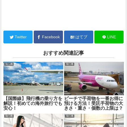
Twitter
Facebook
はてブ
LINE
おすすめ関連記事
飛行機
飛行機
【国際線】飛行機の乗り方を
ピーチで手荷物を一番お得に
解説！初めての海外旅行でも
預ける方法！受託手荷物の大
安心！
きさ・重さ・個数の上限は？
飛行機
飛行機