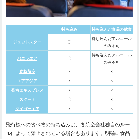
持ち込み
持ち込んだ食品の飲食
持ち込んだアルコール
ジェットスター
〇
のみ不可
持ち込んだアルコール
バニラエア
〇
のみ不可
春秋航空
×
×
エアアジア
×
×
香港エキスプレス
×
×
スクート
〇
×
タイガーエア
×
×
飛行機への食べ物の持ち込みは、各航空会社独自のルー
ルによって禁止されている場合もあります。明確に食品