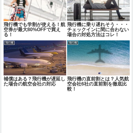
飛行機でも学割が使える！航
飛行機に乗り遅れそう・・・
空券が最大80%OFFで買え
チェックインに間に合わない
る！
場合の対処方法はコレ！
飛行機
飛行機
補償はある？飛行機が遅延し
飛行機の直前割とは？人気航
た場合の航空会社の対応
空会社6社の直前割を徹底比
較！