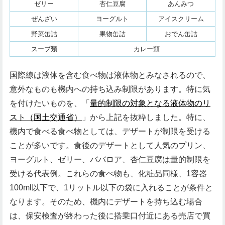
ゼリー
杏仁豆腐
あんみつ
ぜんざい
ヨーグルト
アイスクリーム
野菜缶詰
果物缶詰
おでん缶詰
スープ類
カレー類
国際線は液体を含む食べ物は液体物とみなされるので、
意外なものも機内への持ち込み制限があります。特に気
を付けたいものを、「
量的制限の対象となる液体物のリ
スト（国土交通省）
」から上記を抜粋しました。特に、
機内で食べる食べ物としては、デザートが制限を受ける
ことが多いです。食後のデザートとして人気のプリン、
ヨーグルト、ゼリー、ババロア、杏仁豆腐は量的制限を
受ける代表例。これらの食べ物も、化粧品同様、1容器
100ml以下で、1リットル以下の袋に入れることが条件と
なります。そのため、機内にデザートを持ち込む場合
は、保安検査が終わった後に搭乗口付近にある売店で買