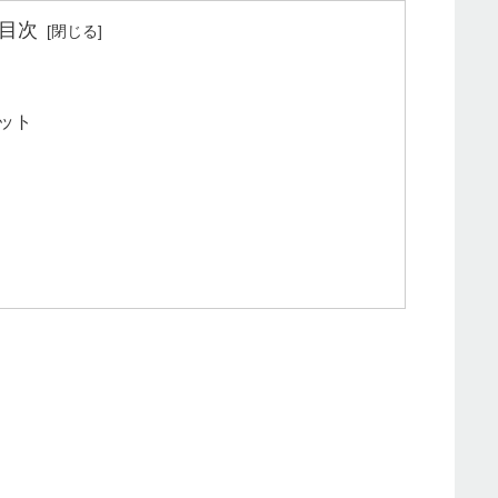
目次
ット