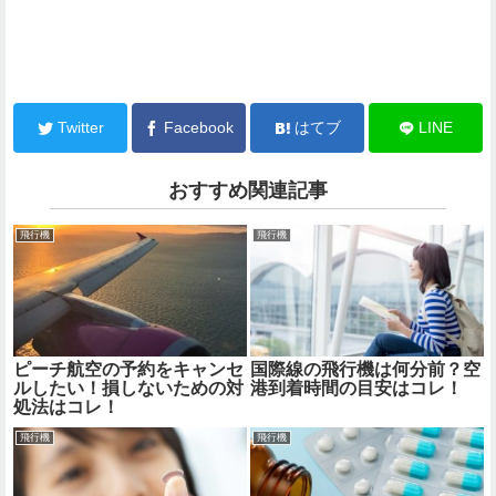
Twitter
Facebook
はてブ
LINE
おすすめ関連記事
飛行機
飛行機
ピーチ航空の予約をキャンセ
国際線の飛行機は何分前？空
ルしたい！損しないための対
港到着時間の目安はコレ！
処法はコレ！
飛行機
飛行機