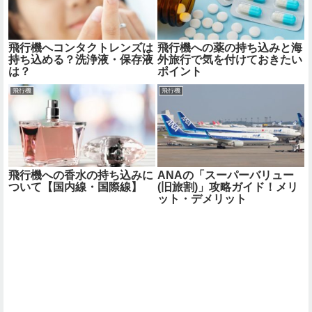
飛行機へコンタクトレンズは
飛行機への薬の持ち込みと海
持ち込める？洗浄液・保存液
外旅行で気を付けておきたい
は？
ポイント
飛行機
飛行機
飛行機への香水の持ち込みに
ANAの「スーパーバリュー
ついて【国内線・国際線】
(旧旅割)」攻略ガイド！メリ
ット・デメリット