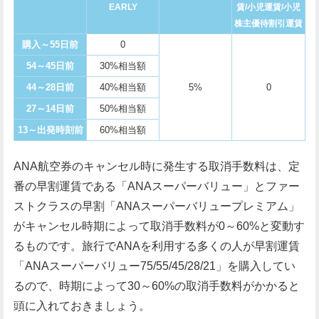
EARLY
賃/小児運賃/小児
株主優待割引運賃
購入～55日前
0
54～45日前
30%相当額
44～28日前
40%相当額
5%
0
27～14日前
50%相当額
13～出発時刻前
60%相当額
ANA航空券のキャンセル時に発生する取消手数料は、定
番の早割運賃である「ANAスーパーバリュー」とファー
ストクラスの早割「ANAスーパーバリュープレミアム」
がキャンセル時期によって取消手数料が0～60%と変動す
るものです。旅行でANAを利用する多くの人が早割運賃
「ANAスーパーバリュー75/55/45/28/21」を購入してい
るので、時期によって30～60%の取消手数料がかかると
頭に入れておきましょう。