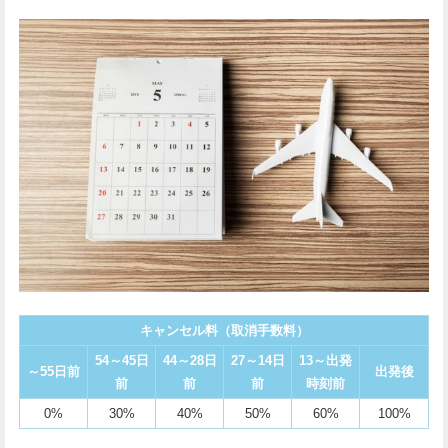
キャンセル料（取消手数料）
54～45日
44～28日
27～14日
13～出発
～
55
日前
出発後
前
前
前
時刻前
0%
30%
40%
50%
60%
100%