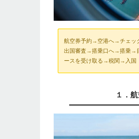
航空券予約→空港へ→チェッ
出国審査→搭乗口へ→搭乗→
ースを受け取る→税関→入国
１．航