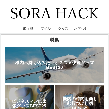
飛行機
マイル
グッズ
お問合せ
特集
機内へ持ち込みたいオススメ快適グッズ
BEST20
機内の時間を楽し
ビジネスマンの出
む暇つぶし術
張グッズBEST25
BEST25