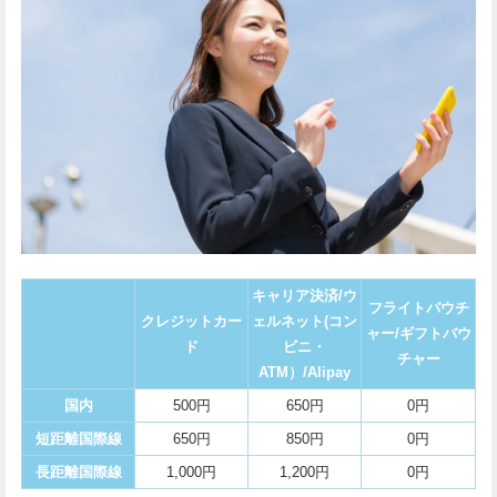
キャリア決済/ウ
フライトバウチ
クレジットカー
ェルネット(コン
ャー/ギフトバウ
ド
ビニ・
チャー
ATM）/Alipay
国内
500円
650円
0円
短距離国際線
650円
850円
0円
長距離国際線
1,000円
1,200円
0円