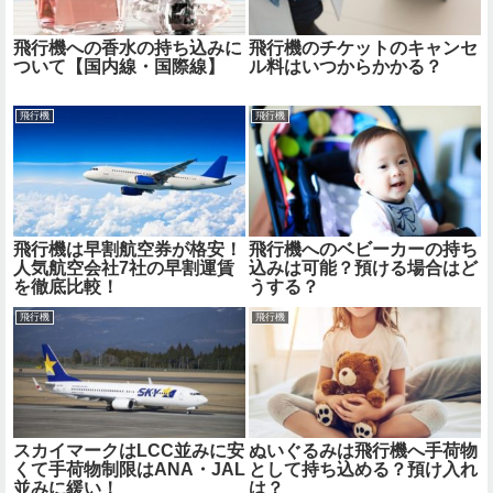
飛行機への香水の持ち込みに
飛行機のチケットのキャンセ
ついて【国内線・国際線】
ル料はいつからかかる？
飛行機
飛行機
飛行機は早割航空券が格安！
飛行機へのベビーカーの持ち
人気航空会社7社の早割運賃
込みは可能？預ける場合はど
を徹底比較！
うする？
飛行機
飛行機
スカイマークはLCC並みに安
ぬいぐるみは飛行機へ手荷物
くて手荷物制限はANA・JAL
として持ち込める？預け入れ
並みに緩い！
は？